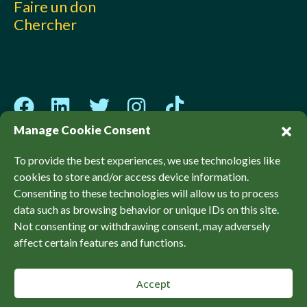
Faire un don
Chercher
Manage Cookie Consent
To provide the best experiences, we use technologies like
cookies to store and/or access device information.
© Sierra Club Canada, 2026. Tous les droits sont
Consenting to these technologies will allow us to process
réservés.
data such as browsing behavior or unique IDs on this site.
Politiques
Accessibilité
Confidentialité
Not consenting or withdrawing consent, may adversely
affect certain features and functions.
Accept
Revenez en haut