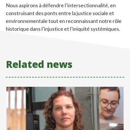
Nous aspirons
à
défendre
l’intersectionn
alité,
en
construisant
des
ponts
entre
la
justice
sociale
et
environnementale
tout
en
reconnaissant
notre
rôle
historique
dans
l’injustice
et
l’iniquité
systémiques.
Related news