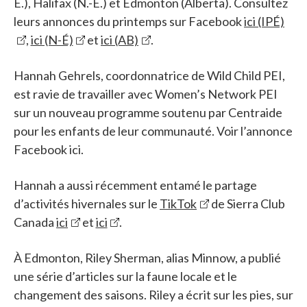
É.), Halifax (N.-É.) et Edmonton (Alberta). Consultez
leurs annonces du printemps sur Facebook
ici (IPÉ)
,
ici (N-É)
et
ici (AB)
.
Hannah Gehrels, coordonnatrice de Wild Child PEI,
est ravie de travailler avec Women’s Network PEI
sur un nouveau programme soutenu par Centraide
pour les enfants de leur communauté. Voir l’annonce
Facebook ici.
Hannah a aussi récemment entamé le partage
d’activités hivernales sur le
TikTok
de Sierra Club
Canada
ici
et
ici
.
À Edmonton, Riley Sherman, alias Minnow, a publié
une série d’articles sur la faune locale et le
changement des saisons. Riley a écrit sur les pies, sur