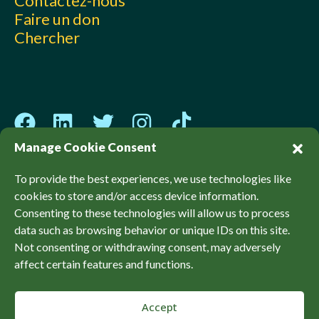
Contactez-nous
Faire un don
Chercher
Manage Cookie Consent
To provide the best experiences, we use technologies like
cookies to store and/or access device information.
© Sierra Club Canada, 2026. Tous les droits sont
Consenting to these technologies will allow us to process
réservés.
data such as browsing behavior or unique IDs on this site.
Politiques
Accessibilité
Confidentialité
Not consenting or withdrawing consent, may adversely
affect certain features and functions.
Accept