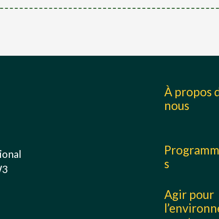
À propos 
nous
Program
ional
s
W3
Agir pour
l’environn