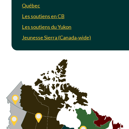
Québec
Les soutiens en CB
Les soutiens du Yukon
Jeunesse Sierra (Canada‑wide)
Les soutiens du Yukon
Prairie
Les soutiens en CB